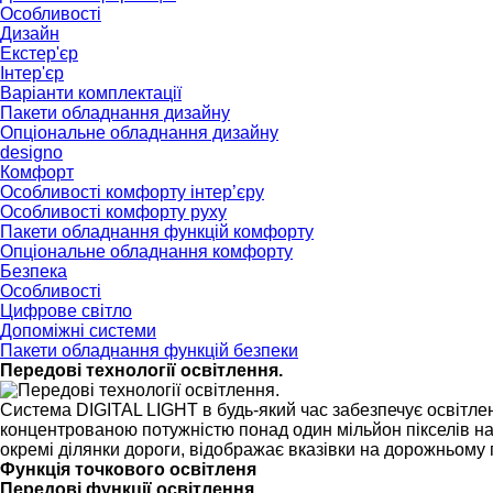
Особливості
Дизайн
Екстер'єр
Інтер'єр
Варіанти комплектації
Пакети обладнання дизайну
Опціональне обладнання дизайну
designo
Комфорт
Особливості комфорту інтер’єру
Особливості комфорту руху
Пакети обладнання функцій комфорту
Опціональне обладнання комфорту
Безпека
Особливості
Цифрове світло
Допоміжні системи
Пакети обладнання функцій безпеки
Передові технології освітлення.
Система DIGITAL LIGHT в будь-який час забезпечує освітлен
концентрованою потужністю понад один мільйон пікселів на
окремі ділянки дороги, відображає вказівки на дорожньому п
Функція точкового освітленя
Передові функції освітлення.