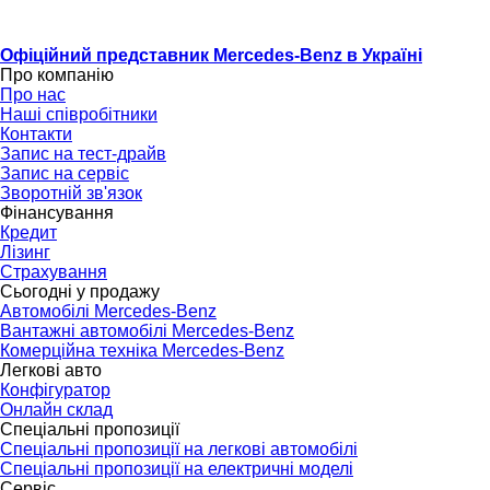
Офіційний представник Mercedes-Benz в Україні
Про компанію
Про нас
Наші співробітники
Контакти
Запис на тест-драйв
Запис на сервіс
Зворотній зв'язок
Фінансування
Кредит
Лізинг
Страхування
Сьогодні у продажу
Автомобілі Mercedes-Benz
Вантажні автомобілі Mercedes-Benz
Комерційна техніка Mercedes-Benz
Легкові авто
Конфігуратор
Онлайн склад
Спеціальні пропозиції
Спеціальні пропозиції на легкові автомобілі
Спеціальні пропозиції на електричні моделі
Сервіс