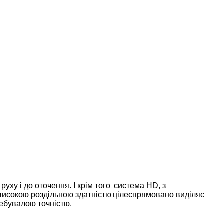
ху і до оточення. І крім того, система HD, з
 високою роздільною здатністю цілеспрямовано виділяє
небувалою точністю.