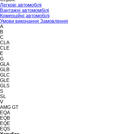
Легкові автомобілі
Вантажні автомомбілі
Комерційні автомобілі
Умови виконання Замовлення
A
B
C
CLA
CLE
E
G
GLA
GLB
GLC
GLE
GLS
S
SL
V
AMG GT
EQA
EQB
EQE
EQS