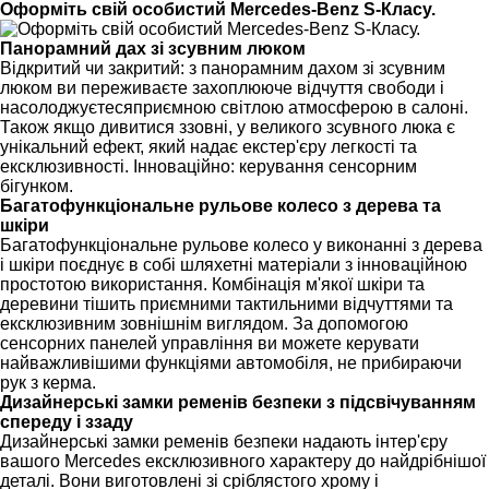
Оформіть свій особистий Mercedes-Benz S-Класу.
Панорамний дах зі зсувним люком
Відкритий чи закритий: з панорамним дахом зі зсувним
люком ви переживаєте захоплююче відчуття свободи і
насолоджуєтесяприємною світлою атмосферою в салоні.
Також якщо дивитися ззовні, у великого зсувного люка є
унікальний ефект, який надає екстер'єру легкості та
ексклюзивності. Інноваційно: керування сенсорним
бігунком.
Багатофункціональне рульове колесо з дерева та
шкіри
Багатофункціональне рульове колесо у виконанні з дерева
і шкіри поєднує в собі шляхетні матеріали з інноваційною
простотою використання. Комбінація м'якої шкіри та
деревини тішить приємними тактильними відчуттями та
ексклюзивним зовнішнім виглядом. За допомогою
сенсорних панелей управління ви можете керувати
найважливішими функціями автомобіля, не прибираючи
рук з керма.
Дизайнерські замки ременів безпеки з підсвічуванням
спереду і ззаду
Дизайнерські замки ременів безпеки надають інтер'єру
вашого Mercedes ексклюзивного характеру до найдрібнішої
деталі. Вони виготовлені зі сріблястого хрому і