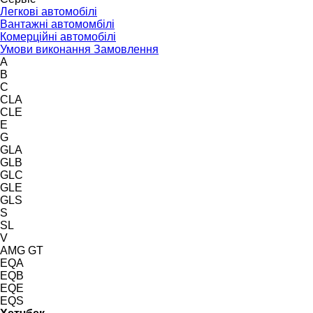
Легкові автомобілі
Вантажні автомомбілі
Комерційні автомобілі
Умови виконання Замовлення
A
B
C
CLA
CLE
E
G
GLA
GLB
GLC
GLE
GLS
S
SL
V
AMG GT
EQA
EQB
EQE
EQS