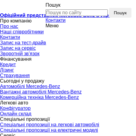
Пошук
Пошук
Офіційний представник Mercedes-Benz в Україні
Контакти
Про компанію
Меню
Про нас
Наші співробітники
Контакти
Запис на тест-драйв
Запис на сервіс
Зворотній зв'язок
Фінансування
Кредит
Лізинг
Страхування
Сьогодні у продажу
Автомобілі Mercedes-Benz
Вантажні автомобілі Mercedes-Benz
Комерційна техніка Mercedes-Benz
Легкові авто
Конфігуратор
Онлайн склад
Спеціальні пропозиції
Спеціальні пропозиції на легкові автомобілі
Спеціальні пропозиції на електричні моделі
Сервіс