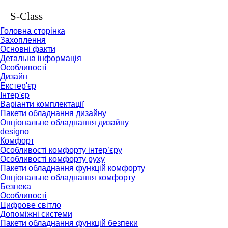
S-Class
Головна сторінка
Захоплення
Основні факти
Детальна інформація
Особливості
Дизайн
Екстер'єр
Інтер'єр
Варіанти комплектації
Пакети обладнання дизайну
Опціональне обладнання дизайну
designo
Комфорт
Особливості комфорту інтер’єру
Особливості комфорту руху
Пакети обладнання функцій комфорту
Опціональне обладнання комфорту
Безпека
Особливості
Цифрове світло
Допоміжні системи
Пакети обладнання функцій безпеки